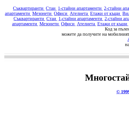
Съквартиранти
Стаи
1-стайни апартаменти
2-стайни ап
апартаменти
Мезонети
Офиси
Ателиета
Етажи от къщи
Ви
Съквартиранти
Стаи
1-стайни апартаменти
2-стайни а
апартаменти
Мезонети
Офиси
Ателиета
Етажи от къщи
Код за пъле
можете да получите на мобилния
н
Многостай
© 199