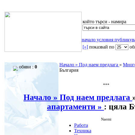
който търси - намира
начало
условия
публику
[«]
показвай по
oб
Начало »
Под наем предлага
»
Мног
обяви :
0
България
***
Начало »
Под наем предлага
апартаменти »
: цяла 
Naemi
Работа
Техника