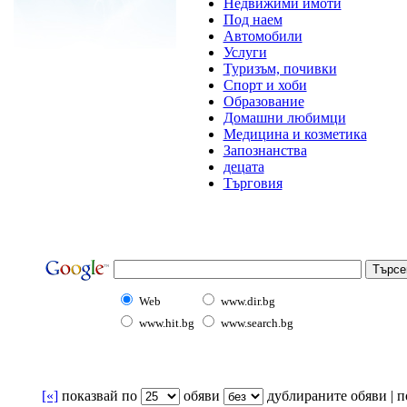
Недвижими имоти
Под наем
Автомобили
Услуги
Туризъм, почивки
Спорт и хоби
Образование
Домашни любимци
Медицина и козметика
Запознанства
децата
Търговия
Web
www.dir.bg
www.hit.bg
www.search.bg
[«]
показвай по
oбяви
дублираните обяви | по