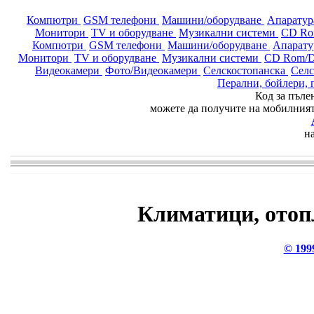
Компютри
GSM телефони
Машини/оборудване
Апарату
Монитори
TV и оборудване
Музикални системи
CD R
Компютри
GSM телефони
Машини/оборудване
Апарат
Монитори
TV и оборудване
Музикални системи
CD Rom
Видеокамери
Фото/Видеокамери
Селскостопанска
Селс
Перални, бойлери,
Код за пъле
можете да получите на мобилния
н
Климатици, отоп
© 199