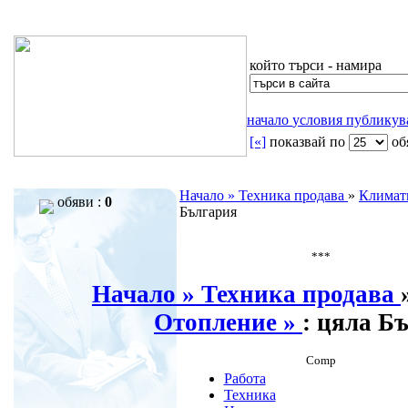
който търси - намира
начало
условия
публику
[«]
показвай по
oб
Начало »
Техника продава
»
Климат
обяви :
0
България
***
Начало »
Техника продава
Отопление »
: цяла Б
Comp
Работа
Техника