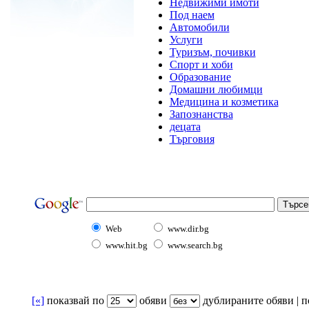
Недвижими имоти
Под наем
Автомобили
Услуги
Туризъм, почивки
Спорт и хоби
Образование
Домашни любимци
Медицина и козметика
Запознанства
децата
Търговия
Web
www.dir.bg
www.hit.bg
www.search.bg
[«]
показвай по
oбяви
дублираните обяви | по