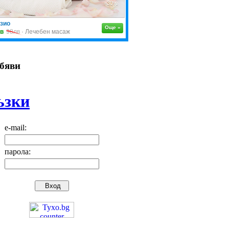
обяви
ъзки
e-mail:
парола: