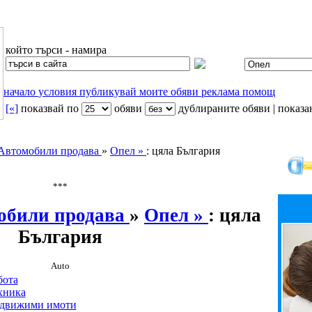
който търси - намира
начало
условия
публикувай
моите обяви
реклама
помощ
[«]
показвай по
oбяви
дублираните обяви | показан
Автомобили продава
»
Опел »
: цяла България
***
обили продава
»
Опел »
: цяла
България
Auto
бота
хника
движими имоти