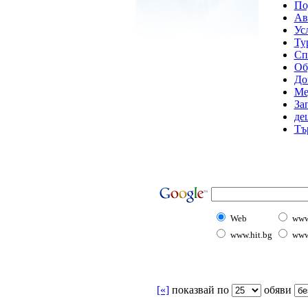
По
Ав
Ус
Ту
Сп
Об
До
Ме
За
де
Тъ
Web
www
www.hit.bg
www
[«]
показвай по
oбяви