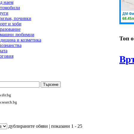
д наем
томобили
луги
ризъм, почивки
орт и хоби
разование
машни любимци
Топ 
дицина и козметика
познанства
цата
рговия
Вр
.dir.bg
.search.bg
дублираните обяви | показани 1 - 25