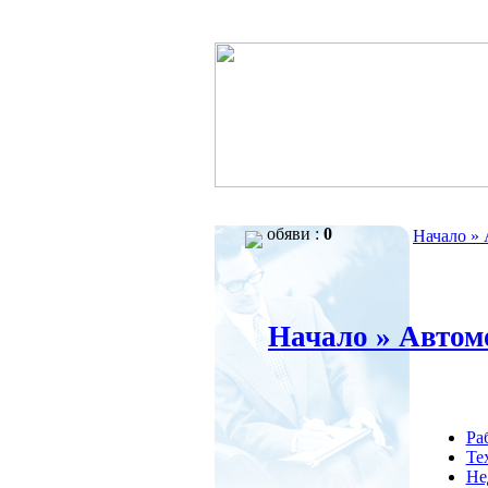
обяви :
0
Начало »
Начало »
Автом
Ра
Те
Не